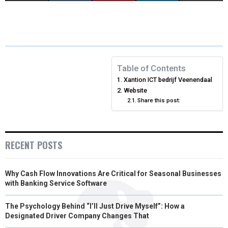
H
H
H
H
H
(
A
I
I
M
A
A
A
A
A
T
C
N
N
A
R
R
R
R
R
W
E
T
K
I
E
E
E
E
E
I
B
E
E
L
Table of Contents
Xantion ICT bedrijf Veenendaal
O
O
O
O
O
T
O
R
D
Website
N
N
N
Share this post:
N
N
T
O
E
I
E
K
S
N
R
T
RECENT POSTS
)
Why Cash Flow Innovations Are Critical for Seasonal Businesses
with Banking Service Software
The Psychology Behind “I’ll Just Drive Myself”: How a
Designated Driver Company Changes That