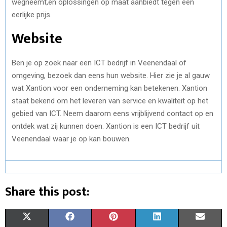
wegneemt,en oplossingen op maat aanbiedt tegen een
eerlijke prijs.
Website
Ben je op zoek naar een ICT bedrijf in Veenendaal of
omgeving, bezoek dan eens hun website. Hier zie je al gauw
wat Xantion voor een onderneming kan betekenen. Xantion
staat bekend om het leveren van service en kwaliteit op het
gebied van ICT. Neem daarom eens vrijblijvend contact op en
ontdek wat zij kunnen doen. Xantion is een ICT bedrijf uit
Veenendaal waar je op kan bouwen.
Share this post:
S
S
S
S
S
X
F
P
L
E