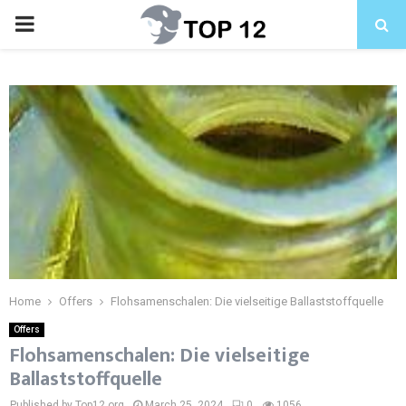
PRIMARY
MENU
Home
Offers
Flohsamenschalen: Die vielseitige Ballaststoffquelle
Offers
Flohsamenschalen: Die vielseitige
Ballaststoffquelle
Published by Top12.org
March 25, 2024
0
1056